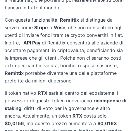
in valute fiat, che potranno poi essere inviate su conti
bancari in tutto il mondo.
Con questa funzionalità,
Remittix
si distingue da
servizi come
Stripe
o
Wise
, che non consentono agli
utenti di inviare fondi tramite crypto convertiti in fiat.
Inoltre, l’
API Pay
di Remittix consentirà alle aziende di
accettare pagamenti in criptovaluta, beneficiando sia
le imprese che gli utenti. Poiché non ci saranno costi
extra per cambio valuta, bonifici o spese nascoste,
Remittix
potrebbe diventare una delle piattaforme
preferite da milioni di persone.
Il token nativo
RTX
sarà al centro dell’ecosistema. I
possessori di questo token riceveranno
ricompense di
staking
, diritti di voto per la governance e altro
ancora. Attualmente, un token
RTX
costa solo
$0,0156
, ma questo prezzo aumenterà a
$0,0163