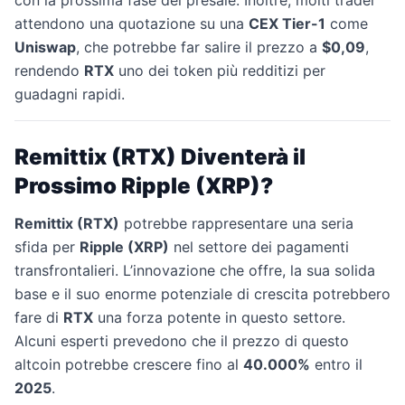
con la prossima fase del presale. Inoltre, molti trader
attendono una quotazione su una
CEX Tier-1
come
Uniswap
, che potrebbe far salire il prezzo a
$0,09
,
rendendo
RTX
uno dei token più redditizi per
guadagni rapidi.
Remittix (RTX) Diventerà il
Prossimo Ripple (XRP)?
Remittix (RTX)
potrebbe rappresentare una seria
sfida per
Ripple (XRP)
nel settore dei pagamenti
transfrontalieri. L’innovazione che offre, la sua solida
base e il suo enorme potenziale di crescita potrebbero
fare di
RTX
una forza potente in questo settore.
Alcuni esperti prevedono che il prezzo di questo
altcoin potrebbe crescere fino al
40.000%
entro il
2025
.