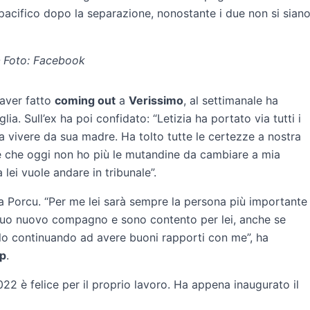
 pacifico dopo la separazione, nonostante i due non si sian
 – Foto: Facebook
 aver fatto
coming out
a
Verissimo
, al settimanale ha
iglia. Sull’ex ha poi confidato: “Letizia ha portato via tutti i
 a vivere da sua madre. Ha tolto tutte le certezze a nostra
re che oggi non ho più le mutandine da cambiare a mia
 lei vuole andare in tribunale”.
a Porcu. “Per me lei sarà sempre la persona più importante
l suo nuovo compagno e sono contento per lei, anche se
lo continuando ad avere buoni rapporti con me”, ha
ip
.
22 è felice per il proprio lavoro. Ha appena inaugurato il