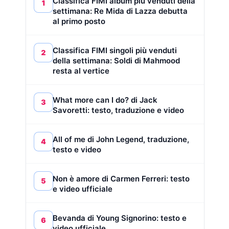
Classifica FIMI album più venduti della
1
settimana: Re Mida di Lazza debutta
al primo posto
Classifica FIMI singoli più venduti
2
della settimana: Soldi di Mahmood
resta al vertice
What more can I do? di Jack
3
Savoretti: testo, traduzione e video
All of me di John Legend, traduzione,
4
testo e video
Non è amore di Carmen Ferreri: testo
5
e video ufficiale
Bevanda di Young Signorino: testo e
6
video ufficiale