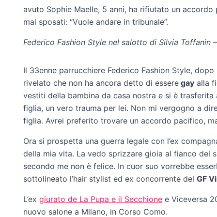
avuto Sophie Maelle, 5 anni, ha rifiutato un accordo
mai sposati: “Vuole andare in tribunale”.
Federico Fashion Style nel salotto di Silvia Toffanin
Il 33enne parrucchiere Federico Fashion Style, dopo
rivelato che non ha ancora detto di essere
gay
alla f
vestiti della bambina da casa nostra e si è trasferita
figlia, un vero trauma per lei. Non mi vergogno a di
figlia. Avrei preferito trovare un accordo pacifico, ma
Ora si prospetta una guerra legale con l’ex compagn
della mia vita. La vedo sprizzare gioia al fianco de
secondo me non è felice. In cuor suo vorrebbe esser
sottolineato l’hair stylist ed ex concorrente del
GF V
L’ex
giurato de La Pupa e il Secchione
e Viceversa 20
nuovo salone a Milano, in Corso Como.