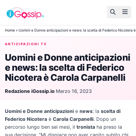
Skip to content
Home
»
Uomini e Donne anticipazioni e news: la scelta di Federico Nicotera è
ANTICIPAZIONI TV
Uomini e Donne anticipazioni
e news: la scelta di Federico
Nicotera è Carola Carpanelli
Redazione iGossip.io
·
Marzo 16, 2023
Uomini e Donne anticipazioni
e
news
: la
scelta di
Federico Nicotera
è
Carola Carpanelli
. Dopo un
percorso lungo ben sei mesi, il
tronista
ha preso la
sua decisione. “Mi dispiace non aver capito subito chi