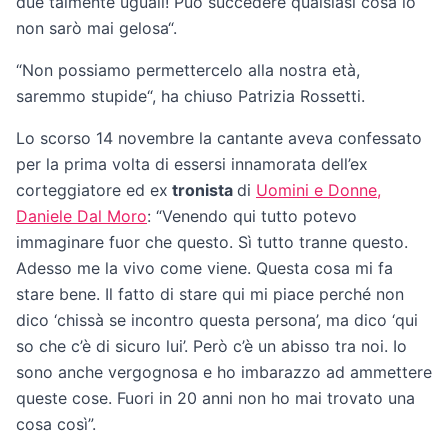
due talmente uguali! Può succedere qualsiasi cosa io
non sarò mai gelosa“.
“Non possiamo permettercelo alla nostra età,
saremmo stupide“, ha chiuso Patrizia Rossetti.
Lo scorso 14 novembre la cantante aveva confessato
per la prima volta di essersi innamorata dell’ex
corteggiatore ed ex
tronista
di
Uomini e Donne,
Daniele Dal Moro
: “Venendo qui tutto potevo
immaginare fuor che questo. Sì tutto tranne questo.
Adesso me la vivo come viene. Questa cosa mi fa
stare bene. Il fatto di stare qui mi piace perché non
dico ‘chissà se incontro questa persona’, ma dico ‘qui
so che c’è di sicuro lui’. Però c’è un abisso tra noi. Io
sono anche vergognosa e ho imbarazzo ad ammettere
queste cose. Fuori in 20 anni non ho mai trovato una
cosa così”.