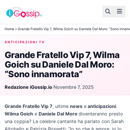
Skip to content
Home
»
Grande Fratello Vip 7, Wilma Goich su Daniele Dal Moro: “Sono innam
ANTICIPAZIONI TV
Grande Fratello Vip 7, Wilma
Goich su Daniele Dal Moro:
“Sono innamorata”
Redazione iGossip.io
·
Novembre 7, 2025
Grande Fratello Vip 7
, ultime
news
e
anticipazioni
.
Wilma Goich
e
Daniele Dal Moro
diventeranno presto
una coppia? La celebre cantante ha parlato con Sarah
Altobello e Patrizia Rossetti: “Io so che è amore, io lo