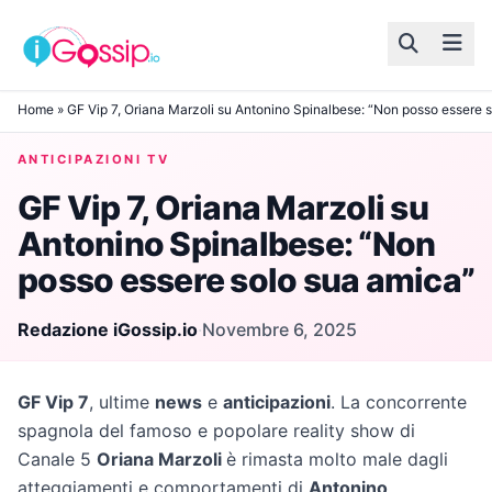
Skip to content
Home
»
GF Vip 7, Oriana Marzoli su Antonino Spinalbese: “Non posso essere 
ANTICIPAZIONI TV
GF Vip 7, Oriana Marzoli su
Antonino Spinalbese: “Non
posso essere solo sua amica”
Redazione iGossip.io
·
Novembre 6, 2025
GF Vip 7
, ultime
news
e
anticipazioni
. La concorrente
spagnola del famoso e popolare reality show di
Canale 5
Oriana Marzoli
è rimasta molto male dagli
atteggiamenti e comportamenti di
Antonino