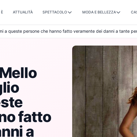
 È
ATTUALITÀ
SPETTACOLO
MODA E BELLEZZA
CA
mi a queste persone che hanno fatto veramente dei danni a tante pers
 Mello
lio
este
o fatto
nni a