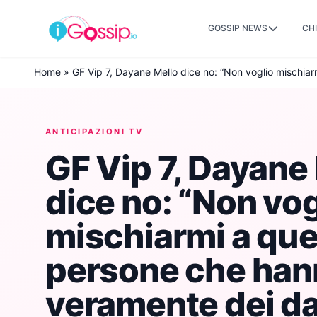
GOSSIP NEWS
CHI
Skip to content
Home
»
GF Vip 7, Dayane Mello dice no: “Non voglio mischiar
ANTICIPAZIONI TV
GF Vip 7, Dayane
dice no: “Non vog
mischiarmi a qu
persone che hann
veramente dei da