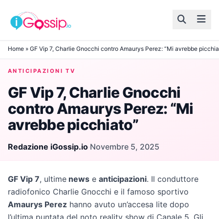
Skip to content
Home
»
GF Vip 7, Charlie Gnocchi contro Amaurys Perez: “Mi avrebbe picchia
ANTICIPAZIONI TV
GF Vip 7, Charlie Gnocchi
contro Amaurys Perez: “Mi
avrebbe picchiato”
Redazione iGossip.io
·
Novembre 5, 2025
GF Vip 7
, ultime
news
e
anticipazioni
. Il conduttore
radiofonico Charlie Gnocchi e il famoso sportivo
Amaurys Perez
hanno avuto un’accesa lite dopo
l’ultima puntata del noto reality show di Canale 5. Gli