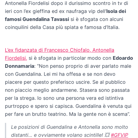
Antonella Fiordelisi dopo il durissimo scontro in tv di
ieri con l’ex gieffina ed ex naufraga vip dell’
Isola dei
famosi Guendalina Tavassi
si è sfogata con alcuni
coinquilini della Casa più spiata e famosa d’Italia.
L’ex fidanzata di Francesco Chiofalo, Antonella
Fiordelisi,
si è sfogata in particolar modo con
Edoardo
Donnamaria
: “Non penso proprio di aver parlato male
con Guendalina. Lei mi ha offesa e se non devo
piacere per questo preferisco uscire. Se al pubblico
non piaccio meglio andarmene. Stasera sono passata
per la strega. Io sono una persona vera ed istintiva
purtroppo e spero si capisca. Guendalina è venuta qui
per fare un brutto teatrino. Ma la gente non è scema”.
Le posizioni di Guendalina e Antonella sono molto
distanti… e ovviamente volano scintille! 💥
#GFVIP