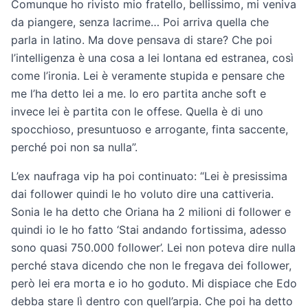
Comunque ho rivisto mio fratello, bellissimo, mi veniva
da piangere, senza lacrime… Poi arriva quella che
parla in latino. Ma dove pensava di stare? Che poi
l’intelligenza è una cosa a lei lontana ed estranea, così
come l’ironia. Lei è veramente stupida e pensare che
me l’ha detto lei a me. Io ero partita anche soft e
invece lei è partita con le offese. Quella è di uno
spocchioso, presuntuoso e arrogante, finta saccente,
perché poi non sa nulla”.
L’ex naufraga vip ha poi continuato: “Lei è presissima
dai follower quindi le ho voluto dire una cattiveria.
Sonia le ha detto che Oriana ha 2 milioni di follower e
quindi io le ho fatto ‘Stai andando fortissima, adesso
sono quasi 750.000 follower’. Lei non poteva dire nulla
perché stava dicendo che non le fregava dei follower,
però lei era morta e io ho goduto. Mi dispiace che Edo
debba stare lì dentro con quell’arpia. Che poi ha detto