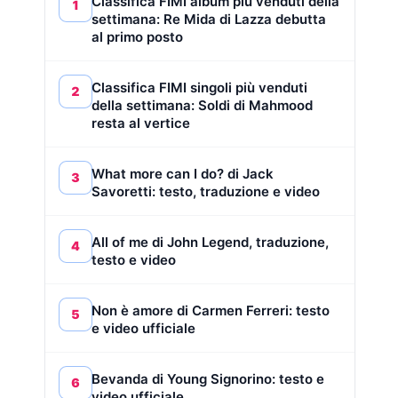
Classifica FIMI album più venduti della
1
settimana: Re Mida di Lazza debutta
al primo posto
Classifica FIMI singoli più venduti
2
della settimana: Soldi di Mahmood
resta al vertice
What more can I do? di Jack
3
Savoretti: testo, traduzione e video
All of me di John Legend, traduzione,
4
testo e video
Non è amore di Carmen Ferreri: testo
5
e video ufficiale
Bevanda di Young Signorino: testo e
6
video ufficiale