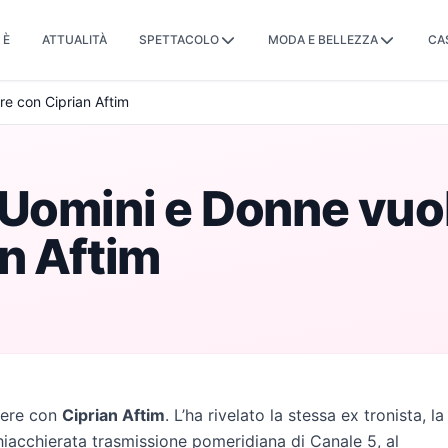
 È
ATTUALITÀ
SPETTACOLO
MODA E BELLEZZA
CA
re con Ciprian Aftim
 Uomini e Donne vuo
an Aftim
vere con
Ciprian Aftim
. L’ha rivelato la stessa ex tronista, la
hiacchierata trasmissione pomeridiana di Canale 5, al