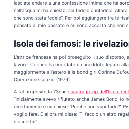
lasciata andare a una confessione intima che ha sor
nell’acqua mi ha chiesto: sei fedele o infedele. Allor
che sono stata fedele”. Per poi aggiungere tra le ri
pensato al mio passato e mi sono accorta che non so
Isola dei famosi: le rivelazi
L’attrice francese ha poi proseguito il suo discorso, 
lavoro. Corinne ha ricordato un aneddoto legato all
maggiormente all’estero è la bond girl Corinne Dufou
Operazione spazio (1979).
A tal proposito la 73enne
naufraga vip dell’Isola dei
“Inizialmente avevo rifiutato anche James Bond. Io no
direttamente e mi chiese: ‘Perché non vuoi farlo?’. Risp
voglio fare’. E allora mi disse: ‘Ti faccio un altro reg
e accettai”.