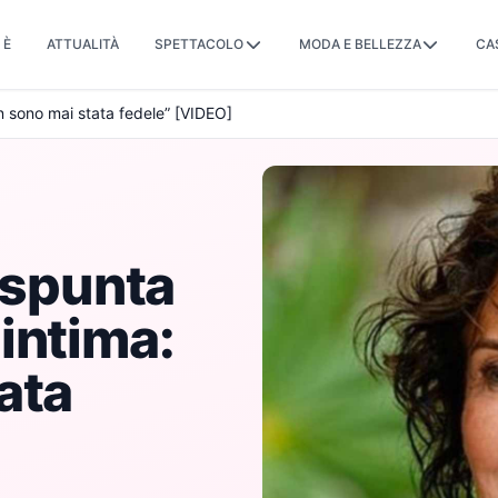
 È
ATTUALITÀ
SPETTACOLO
MODA E BELLEZZA
CA
n sono mai stata fedele” [VIDEO]
 spunta
intima:
ata