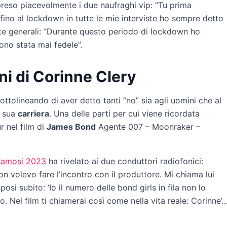
preso piacevolmente i due naufraghi vip: “Tu prima
a fino al lockdown in tutte le mie interviste ho sempre detto
sate generali: “Durante questo periodo di lockdown ho
no stata mai fedele”.
oni di Corinne Clery
sottolineando di aver detto tanti “no” sia agli uomini che al
a sua
carriera
. Una delle parti per cui viene ricordata
r nel film di
James Bond
Agente 007 – Moonraker –
 famosi 2023
ha rivelato ai due conduttori radiofonici:
n volevo fare l’incontro con il produttore. Mi chiama lui
osi subito: ‘Io il numero delle bond girls in fila non lo
alo. Nel film ti chiamerai così come nella vita reale: Corinne’