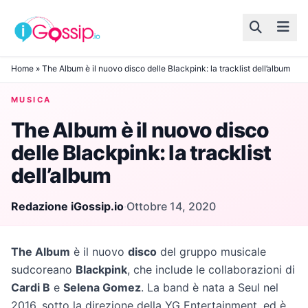
Skip to content
Home
»
The Album è il nuovo disco delle Blackpink: la tracklist dell’album
MUSICA
The Album è il nuovo disco
delle Blackpink: la tracklist
dell’album
Redazione iGossip.io
·
Ottobre 14, 2020
The Album
è il nuovo
disco
del gruppo musicale
sudcoreano
Blackpink
, che include le collaborazioni di
Cardi B
e
Selena Gomez
. La band è nata a Seul nel
2016, sotto la direzione della YG Entertainment, ed è