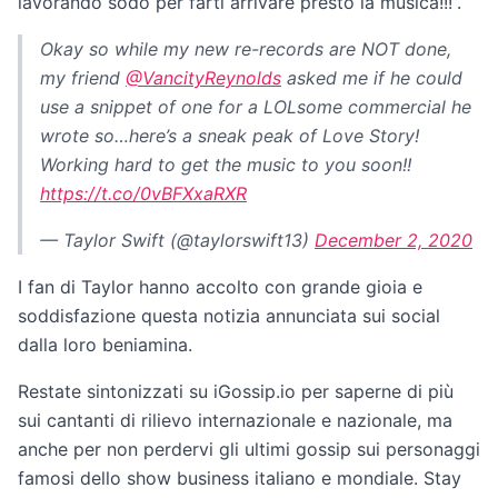
lavorando sodo per farti arrivare presto la musica!!!”.
Okay so while my new re-records are NOT done,
my friend
@VancityReynolds
asked me if he could
use a snippet of one for a LOLsome commercial he
wrote so…here’s a sneak peak of Love Story!
Working hard to get the music to you soon!!
https://t.co/0vBFXxaRXR
— Taylor Swift (@taylorswift13)
December 2, 2020
I fan di Taylor hanno accolto con grande gioia e
soddisfazione questa notizia annunciata sui social
dalla loro beniamina.
Restate sintonizzati su iGossip.io per saperne di più
sui cantanti di rilievo internazionale e nazionale, ma
anche per non perdervi gli ultimi gossip sui personaggi
famosi dello show business italiano e mondiale. Stay