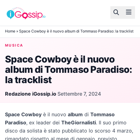
Skip to content
Home
»
Space Cowboy è il nuovo album di Tommaso Paradiso: la tracklist
MUSICA
Space Cowboy è il nuovo
album di Tommaso Paradiso:
la tracklist
Redazione iGossip.io
·
Settembre 7, 2024
Space Cowboy
è il nuovo
album
di
Tommaso
Paradiso
, ex leader dei
TheGiornalisti
. Il suo primo
disco da solista è stato pubblicato lo scorso 4 marzo,
rimandato rispetto al mese di gennaio, previsto