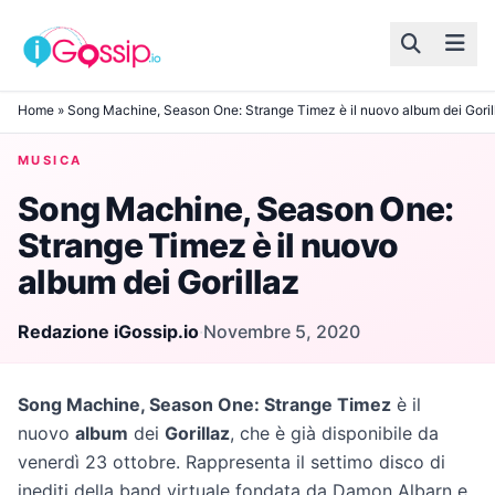
Skip to content
Home
»
Song Machine, Season One: Strange Timez è il nuovo album dei Goril
MUSICA
Song Machine, Season One:
Strange Timez è il nuovo
album dei Gorillaz
Redazione iGossip.io
·
Novembre 5, 2020
Song Machine, Season One: Strange Timez
è il
nuovo
album
dei
Gorillaz
, che è già disponibile da
venerdì 23 ottobre. Rappresenta il settimo disco di
inediti della band virtuale fondata da Damon Albarn e