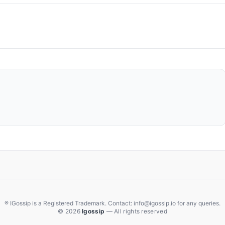
® IGossip is a Registered Trademark. Contact: info@igossip.io for any queries.
© 2026
Igossip
— All rights reserved