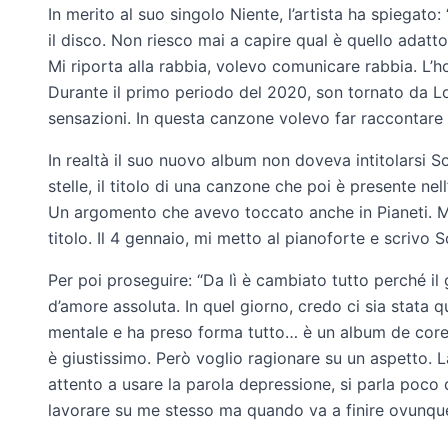
In merito al suo singolo Niente, l’artista ha spiegato
il disco. Non riesco mai a capire qual è quello adat
Mi riporta alla rabbia, volevo comunicare rabbia. L’ho 
Durante il primo periodo del 2020, son tornato da L
sensazioni. In questa canzone volevo far raccontare 
In realtà il suo nuovo album non doveva intitolarsi S
stelle, il titolo di una canzone che poi è presente ne
Un argomento che avevo toccato anche in Pianeti. M
titolo. Il 4 gennaio, mi metto al pianoforte e scrivo S
Per poi proseguire: “Da lì è cambiato tutto perché il
d’amore assoluta. In quel giorno, credo ci sia stata
mentale e ha preso forma tutto… è un album de core,
è giustissimo. Però voglio ragionare su un aspetto. L
attento a usare la parola depressione, si parla poco 
lavorare su me stesso ma quando va a finire ovunque