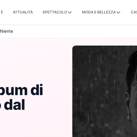
 È
ATTUALITÀ
SPETTACOLO
MODA E BELLEZZA
CA
 Niente
lbum di
 dal