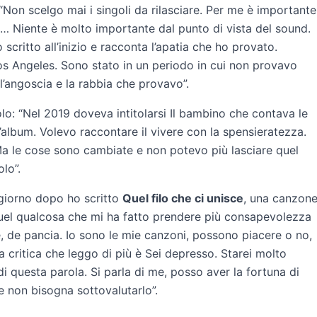
: “Non scelgo mai i singoli da rilasciare. Per me è importante
to… Niente è molto importante dal punto di vista del sound.
scritto all’inizio e racconta l’apatia che ho provato.
os Angeles. Sono stato in un periodo in cui non provavo
l’angoscia e la rabbia che provavo”.
olo: “Nel 2019 doveva intitolarsi Il bambino che contava le
ll’album. Volevo raccontare il vivere con la spensieratezza.
a le cose sono cambiate e non potevo più lasciare quel
olo”.
 giorno dopo ho scritto
Quel filo che ci unisce
, una canzon
 quel qualcosa che mi ha fatto prendere più consapevolezza
 de pancia. Io sono le mie canzoni, possono piacere o no,
a critica che leggo di più è Sei depresso. Starei molto
di questa parola. Si parla di me, posso aver la fortuna di
 non bisogna sottovalutarlo”.