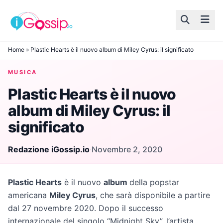
Skip to content
Home
»
Plastic Hearts è il nuovo album di Miley Cyrus: il significato
MUSICA
Plastic Hearts è il nuovo
album di Miley Cyrus: il
significato
Redazione iGossip.io
·
Novembre 2, 2020
Plastic Hearts
è il nuovo
album
della popstar
americana
Miley Cyrus
, che sarà disponibile a partire
dal 27 novembre 2020. Dopo il successo
internazionale del singolo “Midnight Sky”, l’artista