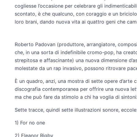
cogliesse l’occasione per celebrare gli indimenticabil
scontato, è che qualcuno, con coraggio e un briciolo
loro brani, dando nuova vita ai quattro geni che camb
Roberto Padovan (produttore, arrangiatore, composito
che, in una sorta di indefinibile cromo-pop, ha creat
strepitosa e affascinante) una nuova dimensione d’asc
molestate da un rap invasivo, possono ritrovare pace
È un quadro, anzi, una mostra di sette opere d’arte c
discografia contemporanea per offrire una nuova lett
ma che può fare da stimolo a chi ha voglia di sintoni
Sette tracce, quindi sette illustrazioni sonore, eccole
1) For no one
2) Eleanor Rigby