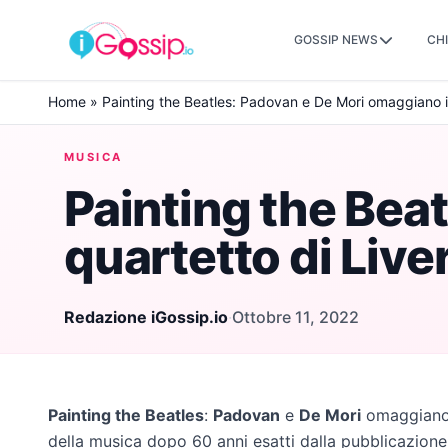
GOSSIP NEWS
CHI
Skip to content
Home
»
Painting the Beatles: Padovan e De Mori omaggiano il
MUSICA
Painting the Bea
quartetto di Live
Redazione iGossip.io
·
Ottobre 11, 2022
Painting the Beatles
:
Padovan
e
De Mori
omaggiano i
della musica dopo 60 anni esatti dalla pubblicazion