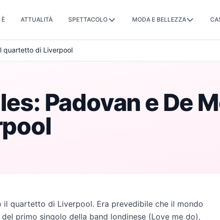
 È
ATTUALITÀ
SPETTACOLO
MODA E BELLEZZA
CA
 quartetto di Liverpool
tles: Padovan e De M
rpool
l quartetto di Liverpool. Era prevedibile che il mondo
e del primo singolo della band londinese (Love me do),