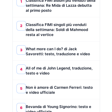
Classifica FIMI album più venduti della
1
settimana: Re Mida di Lazza debutta
al primo posto
Classifica FIMI singoli più venduti
2
della settimana: Soldi di Mahmood
resta al vertice
What more can I do? di Jack
3
Savoretti: testo, traduzione e video
All of me di John Legend, traduzione,
4
testo e video
Non è amore di Carmen Ferreri: testo
5
e video ufficiale
Bevanda di Young Signorino: testo e
6
video ufficiale