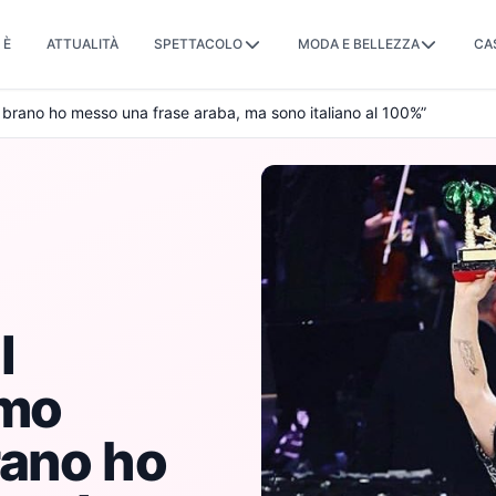
 È
ATTUALITÀ
SPETTACOLO
MODA E BELLEZZA
CA
 brano ho messo una frase araba, ma sono italiano al 100%”
l
emo
rano ho