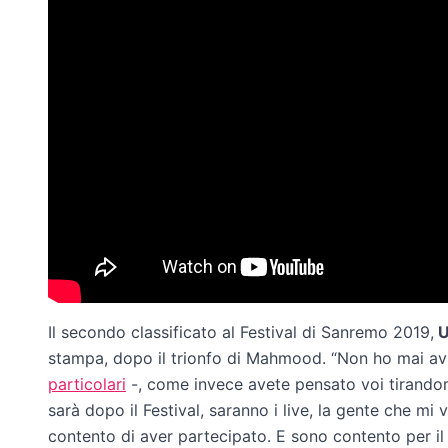
Il secondo classificato al Festival di Sanremo 2019,
U
stampa, dopo il trionfo di Mahmood. “Non ho mai avu
particolari
-, come invece avete pensato voi tirandome
sarà dopo il Festival, saranno i live, la gente che mi
contento di aver partecipato. E sono contento per il