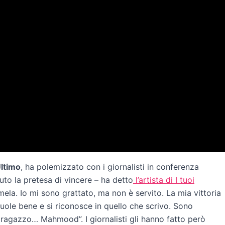
ltimo
, ha polemizzato con i giornalisti in conferenza
to la pretesa di vincere – ha detto
l’artista di I tuoi
la. Io mi sono grattato, ma non è servito. La mia vittoria
 vuole bene e si riconosce in quello che scrivo. Sono
 ragazzo… Mahmood”. I giornalisti gli hanno fatto però