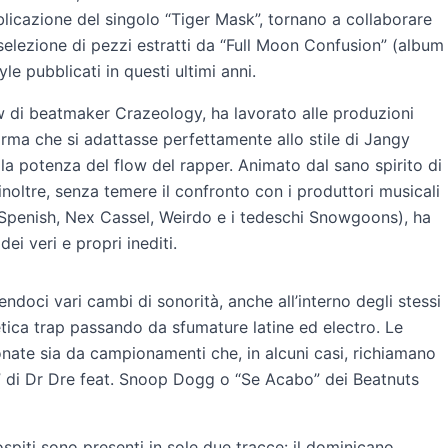
licazione del singolo “Tiger Mask”, tornano a collaborare
selezione di pezzi estratti da “Full Moon Confusion” (album
le pubblicati in questi ultimi anni.
 di beatmaker Crazeology, ha lavorato alle produzioni
rma che si adattasse perfettamente allo stile di Jangy
la potenza del flow del rapper. Animato dal sano spirito di
noltre, senza temere il confronto con i produttori musicali
uca Spenish, Nex Cassel, Weirdo e i tedeschi Snowgoons), ha
i veri e propri inediti.
ndoci vari cambi di sonorità, anche all’interno degli stessi
tetica trap passando da sfumature latine ed electro. Le
onate sia da campionamenti che, in alcuni casi, richiamano
.” di Dr Dre feat. Snoop Dogg o “Se Acabo” dei Beatnuts
 ospiti sono presenti in sole due tracce: il dominicano