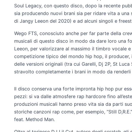
Soul Legacy, con questo disco, dopo la recente pubb
sia producendo nuovi brani sia per ridare vita a una 
di Jangy Leeon del 2020) e ad alcuni singoli e freesty
Wego FTS, conosciuto anche per far parte della crew
musicali di questo disco in modo da dare loro una fo
Leeon, per valorizzare al massimo il timbro vocale e 
competizione tipico del mondo hip hop, il producer, i
delle versioni originali (tra cui Garelli, Dj 2P, St L
stravolto completamente i brani in modo da renderli de
Il disco conserva una forte impronta hip hop pur esse
pezzi: si va dalle atmosfere rap hardcore fino all’es
produzioni musicali hanno preso vita sia da parti su
storiche canzoni rap come, per esempio, “Still D,R.E
feat. Method Man.
Oltre al torinese DJ Lil Cut, autore degli scratch, gli