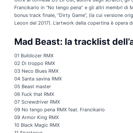
Francikario in “No tengo pena” e gli altri membri di
bonus track finale, “Dirty Game”, (la cui versione ori
Leoon del 2017). L’artwork della copertina è opera 
Mad Beast: la tracklist dell
01 Bulldozer RMX
02 Di troppo RMX
03 Neco Blues RMX
04 Santa savina RMX
05 Beast master
06 Fuck that RMX
07 Screwdriver RMX
09 No tengo pena RMX feat. Francikario
09 Armor King RMX
10 Black Magic RMX
11 Spartacus