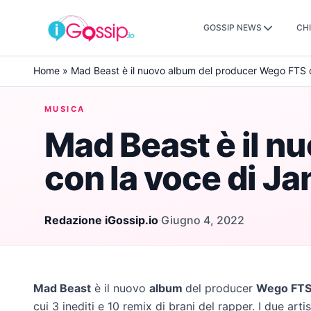
GOSSIP NEWS
CHI
Skip to content
Home
»
Mad Beast è il nuovo album del producer Wego FTS 
MUSICA
Mad Beast è il n
con la voce di J
Redazione iGossip.io
·
Giugno 4, 2022
Mad Beast
è il nuovo
album
del producer
Wego FT
cui 3 inediti e 10 remix di brani del rapper. I due ar