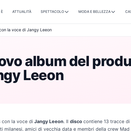
 È
ATTUALITÀ
SPETTACOLO
MODA E BELLEZZA
CA
con la voce di Jangy Leeon
uovo album del pro
angy Leeon
S
con la voce di
Jangy Leeon
. Il
disco
contiene 13 tracce di
tisti milanesi, amici di vecchia data e membri della crew Mad