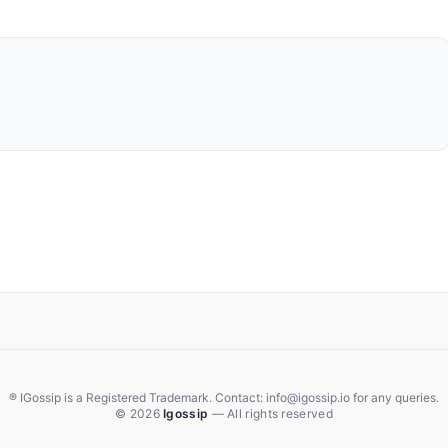
® IGossip is a Registered Trademark. Contact: info@igossip.io for any queries.
© 2026
Igossip
— All rights reserved