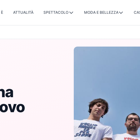
 È
ATTUALITÀ
SPETTACOLO
MODA E BELLEZZA
CA
ha
uovo