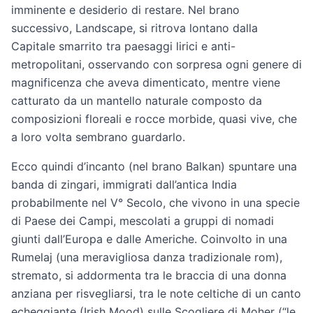
imminente e desiderio di restare. Nel brano
successivo, Landscape, si ritrova lontano dalla
Capitale smarrito tra paesaggi lirici e anti-
metropolitani, osservando con sorpresa ogni genere di
magnificenza che aveva dimenticato, mentre viene
catturato da un mantello naturale composto da
composizioni floreali e rocce morbide, quasi vive, che
a loro volta sembrano guardarlo.
Ecco quindi d’incanto (nel brano Balkan) spuntare una
banda di zingari, immigrati dall’antica India
probabilmente nel V° Secolo, che vivono in una specie
di Paese dei Campi, mescolati a gruppi di nomadi
giunti dall’Europa e dalle Americhe. Coinvolto in una
Rumelaj (una meravigliosa danza tradizionale rom),
stremato, si addormenta tra le braccia di una donna
anziana per risvegliarsi, tra le note celtiche di un canto
echeggiante (Irish Mood) sulle Scogliere di Moher (“le