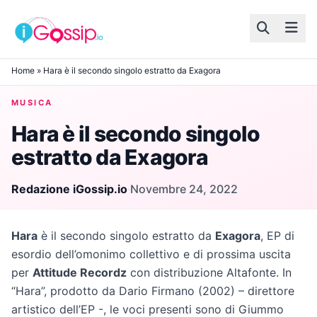
Skip to content
Home
»
Hara è il secondo singolo estratto da Exagora
MUSICA
Hara è il secondo singolo
estratto da Exagora
Redazione iGossip.io
·
Novembre 24, 2022
Hara
è il secondo singolo estratto da
Exagora
, EP di
esordio dell’omonimo collettivo e di prossima uscita
per
Attitude Recordz
con distribuzione Altafonte. In
“Hara”, prodotto da Dario Firmano (2002) – direttore
artistico dell’EP -, le voci presenti sono di Giummo