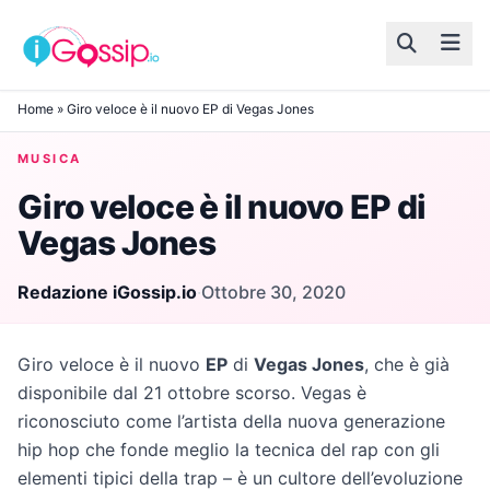
Skip to content
Home
»
Giro veloce è il nuovo EP di Vegas Jones
MUSICA
Giro veloce è il nuovo EP di
Vegas Jones
Redazione iGossip.io
·
Ottobre 30, 2020
Giro veloce è il nuovo
EP
di
Vegas Jones
, che è già
disponibile dal 21 ottobre scorso. Vegas è
riconosciuto come l’artista della nuova generazione
hip hop che fonde meglio la tecnica del rap con gli
elementi tipici della trap – è un cultore dell’evoluzione