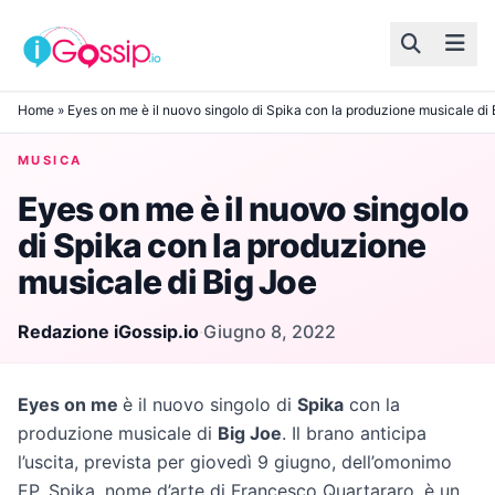
Skip to content
Home
»
Eyes on me è il nuovo singolo di Spika con la produzione musicale di 
MUSICA
Eyes on me è il nuovo singolo
di Spika con la produzione
musicale di Big Joe
Redazione iGossip.io
·
Giugno 8, 2022
Eyes on me
è il nuovo singolo di
Spika
con la
produzione musicale di
Big Joe
. Il brano anticipa
l’uscita, prevista per giovedì 9 giugno, dell’omonimo
EP. Spika, nome d’arte di Francesco Quartararo, è un