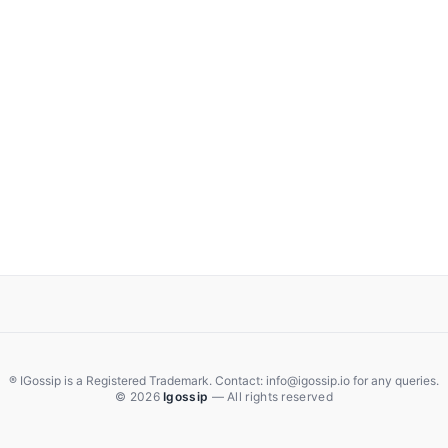
® IGossip is a Registered Trademark. Contact: info@igossip.io for any queries.
© 2026
Igossip
— All rights reserved