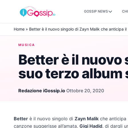
GOSSIP NEWS
CHI
Skip to content
Home
»
Better è il nuovo singolo di Zayn Malik che anticipa il
MUSICA
Better è il nuovo 
suo terzo album 
Redazione iGossip.io
·
Ottobre 20, 2020
Better
è il nuovo singolo di
Zayn Malik
che anticipa 
canzone suggerisse all’amata,
Gigi Hadid
, di dargli