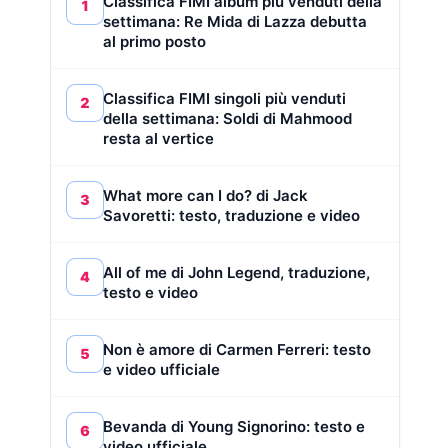
Classifica FIMI album più venduti della
1
settimana: Re Mida di Lazza debutta
al primo posto
Classifica FIMI singoli più venduti
2
della settimana: Soldi di Mahmood
resta al vertice
What more can I do? di Jack
3
Savoretti: testo, traduzione e video
All of me di John Legend, traduzione,
4
testo e video
Non è amore di Carmen Ferreri: testo
5
e video ufficiale
Bevanda di Young Signorino: testo e
6
video ufficiale