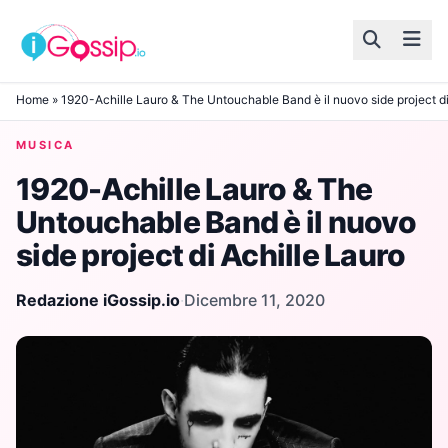
Skip to content
Home
»
1920-Achille Lauro & The Untouchable Band è il nuovo side project di
MUSICA
1920-Achille Lauro & The
Untouchable Band è il nuovo
side project di Achille Lauro
Redazione iGossip.io
·
Dicembre 11, 2020