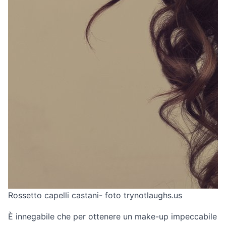
Rossetto capelli castani- foto trynotlaughs.us
È innegabile che per ottenere un make-up impeccabile