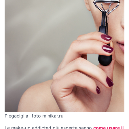
Piegaciglia- foto minikar.ru
Le make-up addicted più esperte sanno
come usare il