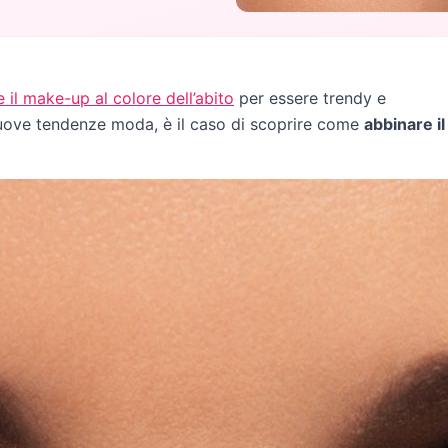
 il make-up al colore dell’abito
per essere trendy e
 nuove tendenze moda, è il caso di scoprire come
abbinare il