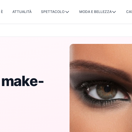
 È
ATTUALITÀ
SPETTACOLO
MODA E BELLEZZA
CA
l make-