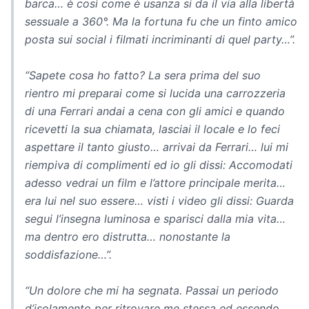
barca… è così come è usanza si da il via alla libertà
sessuale a 360°. Ma la fortuna fu che un finto amico
posta sui social i filmati incriminanti di quel party…”.
“Sapete cosa ho fatto? La sera prima del suo
rientro mi preparai come si lucida una carrozzeria
di una Ferrari andai a cena con gli amici e quando
ricevetti la sua chiamata, lasciai il locale e lo feci
aspettare il tanto giusto… arrivai da Ferrari… lui mi
riempiva di complimenti ed io gli dissi: Accomodati
adesso vedrai un film e l’attore principale merita…
era lui nel suo essere… visti i video gli dissi: Guarda
segui l’insegna luminosa e sparisci dalla mia vita…
ma dentro ero distrutta… nonostante la
soddisfazione…”.
“Un dolore che mi ha segnata. Passai un periodo
d’isolamento per ritrovare me stessa ed essendo