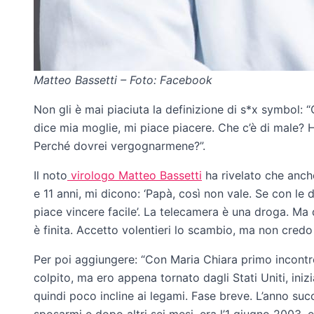
Matteo Bassetti – Foto: Facebook
Non gli è mai piaciuta la definizione di s*x symbol: 
dice mia moglie, mi piace piacere. Che c’è di male? H
Perché dovrei vergognarmene?”.
Il noto
virologo Matteo Bassetti
ha rivelato che anche
e 11 anni, mi dicono: ‘Papà, così non vale. Se con le d
piace vincere facile’. La telecamera è una droga. M
è finita. Accetto volentieri lo scambio, ma non credo
Per poi aggiungere: “Con Maria Chiara primo incont
colpito, ma ero appena tornato dagli Stati Uniti, iniz
quindi poco incline ai legami. Fase breve. L’anno suc