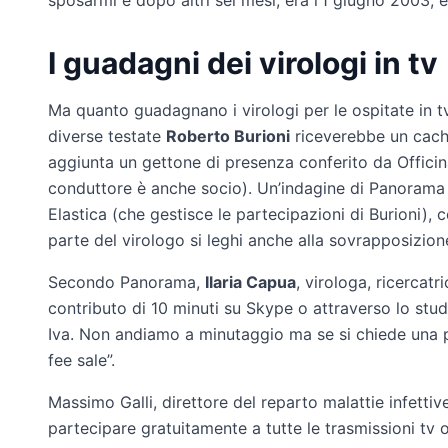
sposarmi e dopo altri sei mesi, era l’1 giugno 2003,
I guadagni dei virologi in tv
Ma quanto guadagnano i virologi per le ospitate in tv
diverse testate
Roberto Burioni
riceverebbe un cache
aggiunta un gettone di presenza conferito da Officin
conduttore è anche socio). Un’indagine di Panorama 
Elastica (che gestisce le partecipazioni di Burioni)
parte del virologo si leghi anche alla sovrapposizione
Secondo Panorama,
Ilaria Capua
, virologa, ricercat
contributo di 10 minuti su Skype o attraverso lo stud
Iva. Non andiamo a minutaggio ma se si chiede una pr
fee sale”.
Massimo Galli, direttore del reparto malattie infettiv
partecipare gratuitamente a tutte le trasmissioni tv o