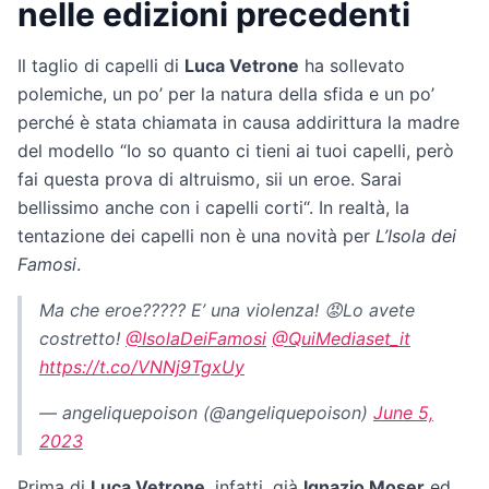
nelle edizioni precedenti
Il taglio di capelli di
Luca Vetrone
ha sollevato
polemiche, un po’ per la natura della sfida e un po’
perché è stata chiamata in causa addirittura la madre
del modello “Io so quanto ci tieni ai tuoi capelli, però
fai questa prova di altruismo, sii un eroe. Sarai
bellissimo anche con i capelli corti“. In realtà, la
tentazione dei capelli non è una novità per
L’Isola dei
Famosi
.
Ma che eroe????? E’ una violenza! 😡Lo avete
costretto!
@IsolaDeiFamosi
@QuiMediaset_it
https://t.co/VNNj9TgxUy
— angeliquepoison (@angeliquepoison)
June 5,
2023
Prima di
Luca Vetrone
, infatti, già
Ignazio Moser
ed