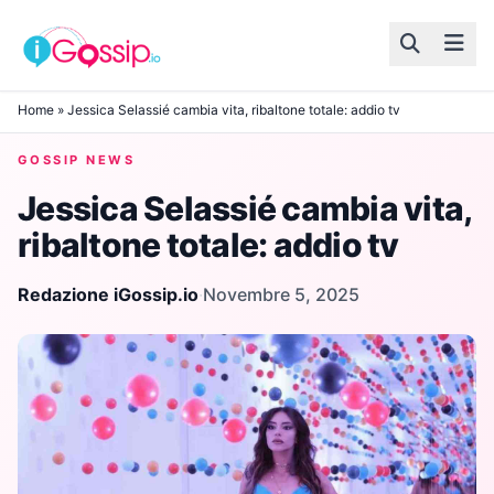
Skip to content
Home
»
Jessica Selassié cambia vita, ribaltone totale: addio tv
GOSSIP NEWS
Jessica Selassié cambia vita,
ribaltone totale: addio tv
Redazione iGossip.io
·
Novembre 5, 2025