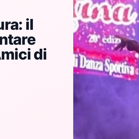
a: il
ntare
Amici di