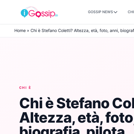
GOSSIP NEWS
CHI
Skip to content
Home
»
Chi è Stefano Coletti? Altezza, età, foto, anni, biogra
CHI È
Chi è Stefano Col
Altezza, età, foto
biografia, pilota,