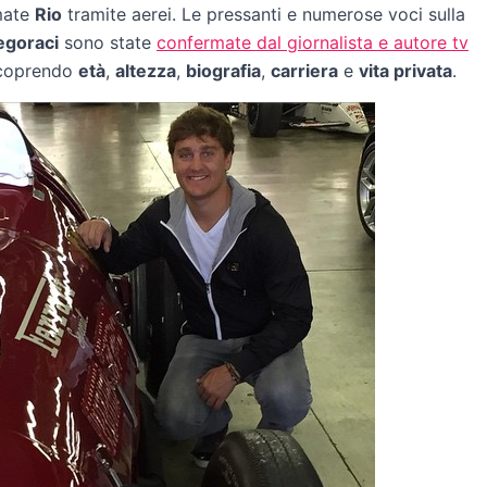
rmate
Rio
tramite aerei. Le pressanti e numerose voci sulla
egoraci
sono state
confermate dal giornalista e autore tv
scoprendo
età
,
altezza
,
biografia
,
carriera
e
vita privata
.