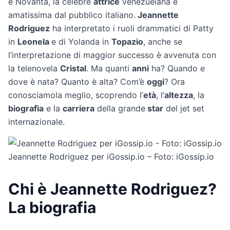
e Novanta, la celebre
attrice
venezuelana è
amatissima dal pubblico italiano.
Jeannette
Rodriguez
ha interpretato i ruoli drammatici di Patty
in
Leonela
e di Yolanda in
Topazio
, anche se
l’interpretazione di maggior successo è avvenuta con
la telenovela
Cristal
. Ma quanti
anni
ha? Quando e
dove è nata? Quanto è alta? Com’è
oggi
? Ora
conosciamola meglio, scoprendo l’
età
, l’
altezza
, la
biografia
e la
carriera
della grande
star
del jet set
internazionale.
Jeannette Rodriguez per iGossip.io – Foto: iGossip.io
Chi è Jeannette Rodriguez?
La biografia