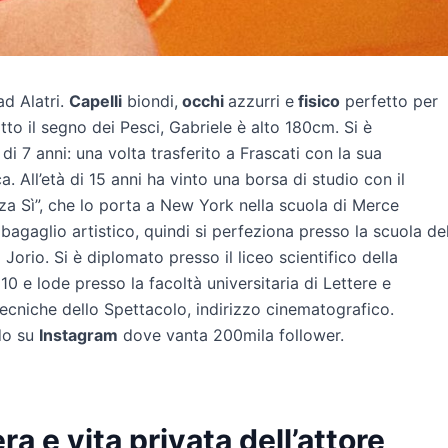
ad Alatri.
Capelli
biondi,
occhi
azzurri e
fisico
perfetto per
otto il segno dei Pesci, Gabriele è alto 180cm. Si è
i 7 anni: una volta trasferito a Frascati con la sua
ca. All’età di 15 anni ha vinto una borsa di studio con il
za Sì”, che lo porta a New York nella scuola di Merce
bagaglio artistico, quindi si perfeziona presso la scuola de
Jorio. Si è diplomato presso il liceo scientifico della
10 e lode presso la facoltà universitaria di Lettere e
Tecniche dello Spettacolo, indirizzo cinematografico.
odo su
Instagram
dove vanta 200mila follower.
a e vita privata dell’attore