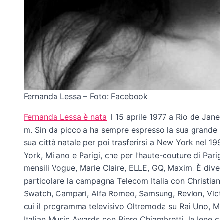
Fernanda Lessa – Foto: Facebook
Fernanda Lessa è nata
il
15 aprile 1977 a
Rio de Janei
m. Sin da piccola ha sempre espresso la sua grande pa
sua città natale per poi trasferirsi a New York nel 199
York, Milano e Parigi, che per l’haute-couture di Par
mensili Vogue, Marie Claire, ELLE, GQ, Maxim. È divent
particolare la campagna Telecom Italia con Christian 
Swatch, Campari, Alfa Romeo, Samsung, Revlon, Victo
cui il programma televisivo Oltremoda su Rai Uno, 
Italian Music Awards con Piero Chiambretti, le Iene 