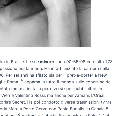
ro in Brasile. Le sue
misure
sono 90-65-98 ed è alta 1,78
ssione per la moda. Ha infatti iniziato la carriera nella
6. Per sei anni ha sfilato sia per il pret-a-portèr a New
igi e Roma. È apparsa in tutto il mondo sulle copertine dei
ata famosa in Italia per diversi spot pubblicitari, in
Vieri e Valentino Rossi, ma anche per Armani, L’Oréal,
ria’s Secret. Ha poi condotto diverse trasmissioni tv tra
Moda Mare a Porto Cervo con Paolo Bonolis su Canale 5,
con Alena Šeredová e Natasha Stefanenko su Italia 1. Nel