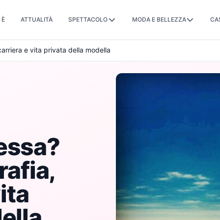
 È
ATTUALITÀ
SPETTACOLO
MODA E BELLEZZA
CA
carriera e vita privata della modella
Lessa?
rafia,
vita
ella