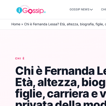
GOSSIP NEWS
CHI
Skip to content
Home
»
Chi è Fernanda Lessa? Età, altezza, biografia, figlie, 
CHI È
Chi è Fernanda 
Età, altezza, biog
figlie, carriera e 
privata della mod