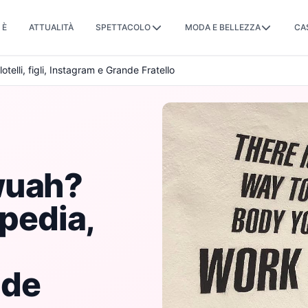
 È
ATTUALITÀ
SPETTACOLO
MODA E BELLEZZA
CA
telli, figli, Instagram e Grande Fratello
wuah?
ipedia,
nde