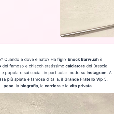
to? Quando e dove è nato? Ha
figli
?
Enock Barwuah
è
o
del famoso e chiacchieratissimo
calciatore
del Brescia
 e popolare sui social, in particolar modo su
Instagram
. A
 più spiata e famosa d’Italia, il
Grande Fratello Vip
5.
 il
peso
, la
biografia
, la
carriera
e la
vita privata
.