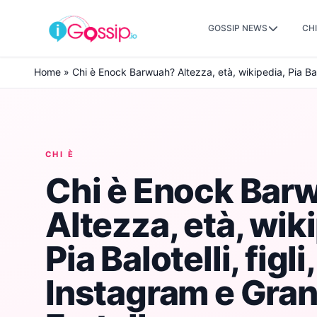
GOSSIP NEWS
CHI
Skip to content
Home
»
Chi è Enock Barwuah? Altezza, età, wikipedia, Pia Balo
CHI È
Chi è Enock Bar
Altezza, età, wik
Pia Balotelli, figli,
Instagram e Gra