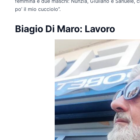
femmina e due maschi: Nunzia, Giuliano e Sanuele, 
po’ il mio cucciolo”.
Biagio Di Maro: Lavoro