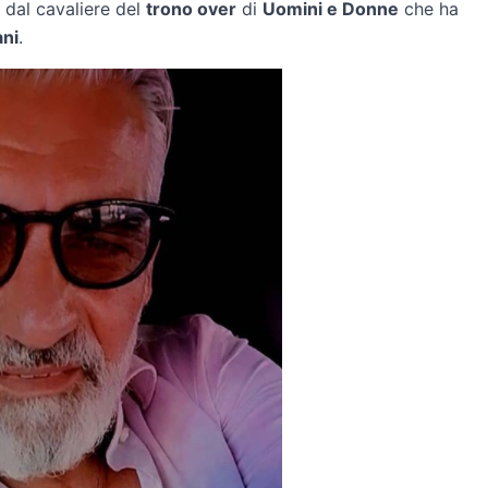
a dal cavaliere del
trono over
di
Uomini e Donne
che ha
ni
.