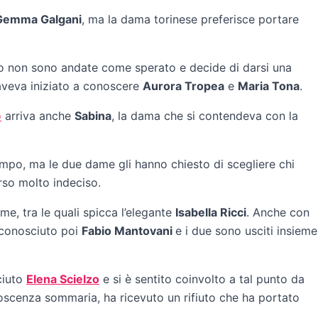
Gemma Galgani
, ma la dama torinese preferisce portare
 non sono andate come sperato e decide di darsi una
 aveva iniziato a conoscere
Aurora Tropea
e
Maria Tona
.
o
arriva anche
Sabina
, la dama che si contendeva con la
mpo, ma le due dame gli hanno chiesto di scegliere chi
rso molto indeciso.
ame, tra le quali spicca l’elegante
Isabella Ricci
. Anche con
 conosciuto poi
Fabio Mantovani
e i due sono usciti insieme
ciuto
Elena Scielzo
e si è sentito coinvolto a tal punto da
oscenza sommaria, ha ricevuto un rifiuto che ha portato