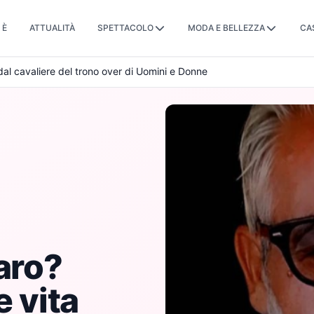
 È
ATTUALITÀ
SPETTACOLO
MODA E BELLEZZA
CA
 dal cavaliere del trono over di Uomini e Donne
aro?
e vita