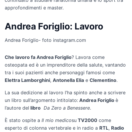
continuato a studiare l’anatomia umana e lo sport tra
approfondimenti e master.
Andrea Foriglio: Lavoro
Andrea Foriglio- foto instagram.com
Che lavoro fa Andrea Foriglio
? Lavora come
osteopata ed è un imprenditore della salute, vantando
tra i suoi pazienti anche personaggi famosi come
Elettra Lamborghini
,
Antonella Elia
e
Clementino
.
La sua dedizione al lavoro l’ha spinto anche a scrivere
un libro sull’argomento intitolato:
Andrea Foriglio
è
l’autore del
libro
Da Zero a Benessere
.
È stato ospite a
Il mio medico
su
TV2000
come
esperto di colonna vertebrale e in radio a
RTL
,
Radio