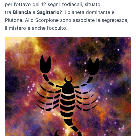
per l’ottavo dei 12 segni zodiacali, situato
tra
Bilancia
e
Sagittario
? Il pianeta dominante è
Plutone. Allo Scorpione sono associate la segretezza,
il mistero e anche l’occulto.