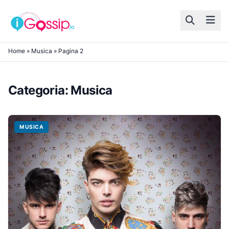
Skip to content
Home
»
Musica
»
Pagina 2
Categoria:
Musica
MUSICA