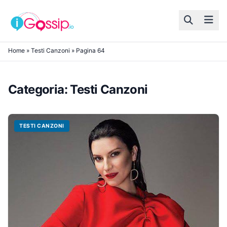
Skip to content
Home
»
Testi Canzoni
»
Pagina 64
Categoria:
Testi Canzoni
TESTI CANZONI