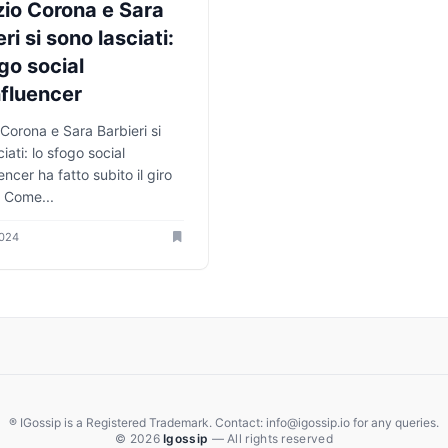
zio Corona e Sara
ri si sono lasciati:
go social
nfluencer
 Corona e Sara Barbieri si
iati: lo sfogo social
uencer ha fatto subito il giro
 Come...
2024
® IGossip is a Registered Trademark. Contact: info@igossip.io for any queries.
© 2026
Igossip
— All rights reserved