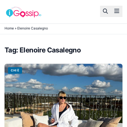
Skip to content
Home
»
Elenoire Casalegno
Tag:
Elenoire Casalegno
CHI È