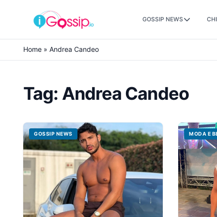
GOSSIP NEWS
CHI
Skip to content
Home
»
Andrea Candeo
Tag:
Andrea Candeo
GOSSIP NEWS
MODA E B